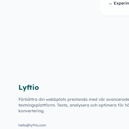
← Experim
Lyftio
Förbättra din webbplats prestanda med vår avancerad
testningsplattform. Testa, analysera och optimera för h
konvertering.
hello@lyftio.com