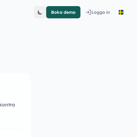
Boka demo
Logga in
 kontra