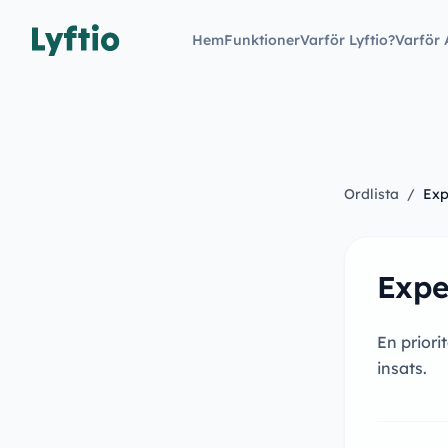
Hem
Funktioner
Varför Lyftio?
Varför 
Ordlista
/
Exp
Expe
En priori
insats.