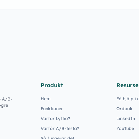
Produkt
Resurse
Hem
Få hjälp i
e A/B-
ögre
Funktioner
Ordbok
Varför Lyftio?
LinkedIn
Varför A/B-testa?
YouTube
Så fungerar det