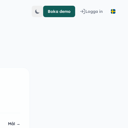
Boka demo
Logga in
Mål →