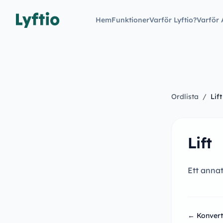
Hem
Funktioner
Varför Lyftio?
Varför 
Ordlista
/
Lift
Lift
Ett annat
← Konvert